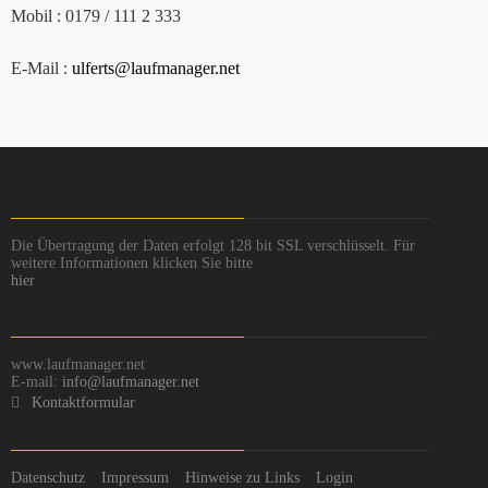
Mobil : 0179 / 111 2 333
E-Mail :
ulferts@laufmanager.net
Die Übertragung der Daten erfolgt 128 bit SSL verschlüsselt. Für
weitere Informationen klicken Sie bitte
hier
www.laufmanager.net
E-mail:
info@laufmanager.net
Kontaktformular
Datenschutz
Impressum
Hinweise zu Links
Login