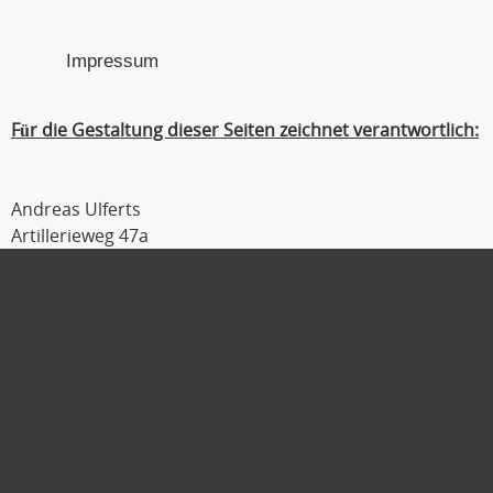
Impressum
Für die Gestaltung dieser Seiten zeichnet verantwortlich:
Andreas Ulferts
Artillerieweg 47a
26129 Oldenburg
Tel : 0441 / 309 54 04
Fax : 0441 / 309 54 06
Mobil : 0179 / 111 2 333
E-Mail :
ulferts@laufmanager.net