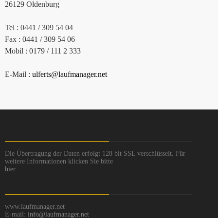
26129 Oldenburg
Tel : 0441 / 309 54 04
Fax : 0441 / 309 54 06
Mobil : 0179 / 111 2 333
E-Mail :
ulferts@laufmanager.net
Die Übertragung der Daten erfolgt 128 bit SSL verschlüsselt. Für
weitere Informationen klicken Sie bitte
hier
www.laufmanager.net
E-mail:
info@laufmanager.net