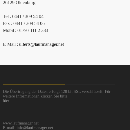
26129 Oldenburg
Tel : 0441 / 309 54 04
Fax : 0441 / 309 54 06
Mobil : 0179 / 111 2 333
E-Mail :
ulferts@laufmanager.net
Die Übertragung der Daten erfolgt 128 bit SSL verschlüsselt. Für
weitere Informationen klicken Sie bitte
hier
www.laufmanager.net
E-mail:
info@laufmanager.net