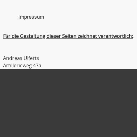
Impressum
Für die Gestaltung dieser Seiten zeichnet verantwortlich:
Andreas Ulferts
Artillerieweg 47a
26129 Oldenburg
Tel : 0441 / 309 54 04
Fax : 0441 / 309 54 06
Mobil : 0179 / 111 2 333
E-Mail :
ulferts@laufmanager.net