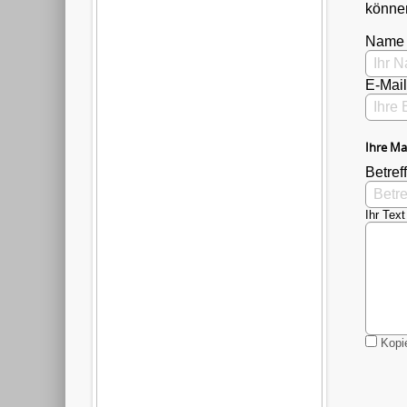
können
Name
E-Mai
Ihre Ma
Betreff
Ihr Text
Kopie