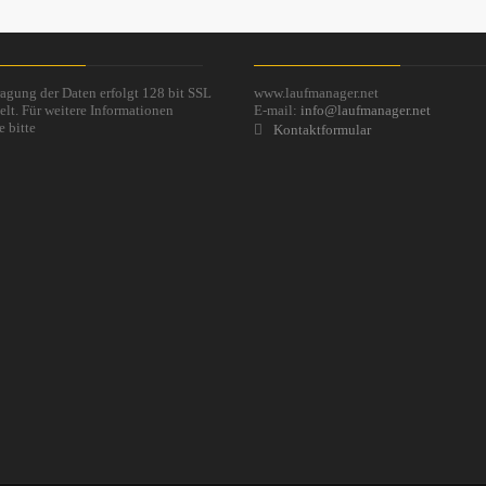
agung der Daten erfolgt 128 bit SSL
www.laufmanager.net
elt. Für weitere Informationen
E-mail:
info@laufmanager.net
e bitte
Kontaktformular