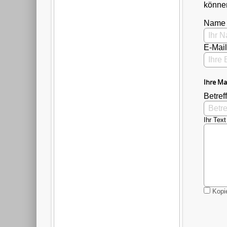
können
Name
E-Mai
Ihre Ma
Betreff
Ihr Text
Kopie