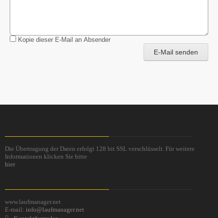
Kopie dieser E-Mail an Absender
E-Mail senden
Die Übertragung der Daten erfolgt 128 bit SSL verschlüsselt. Für weitere
Informationen klicken Sie bitte
hier
www.laufmanager.net
E-mail:
info@laufmanager.net