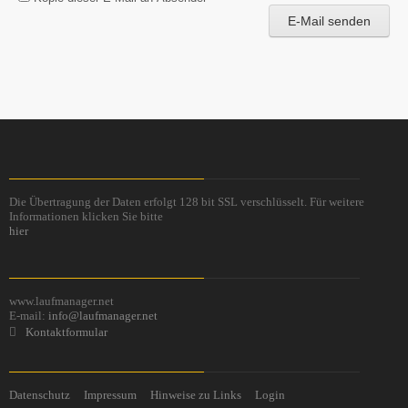
E-Mail senden
Die Übertragung der Daten erfolgt 128 bit SSL verschlüsselt. Für weitere
Informationen klicken Sie bitte
hier
www.laufmanager.net
E-mail:
info@laufmanager.net
Kontaktformular
Datenschutz
Impressum
Hinweise zu Links
Login