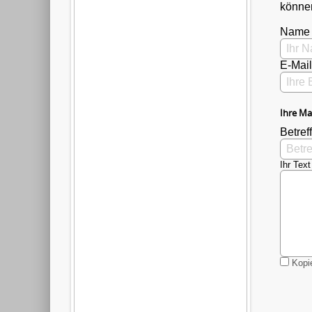
können
Name
E-Mai
Ihre Ma
Betreff
Ihr Text
Kopie