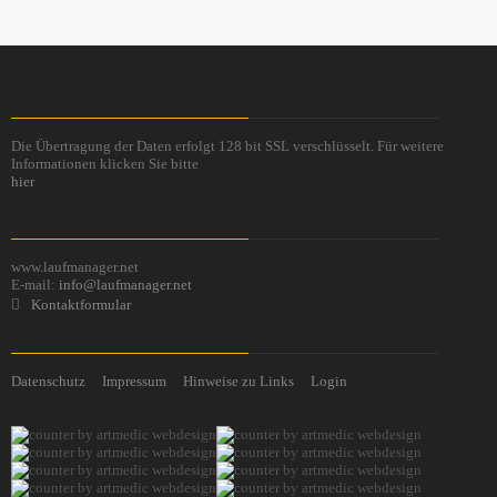
Die Übertragung der Daten erfolgt 128 bit SSL verschlüsselt. Für weitere
Informationen klicken Sie bitte
hier
www.laufmanager.net
E-mail:
info@laufmanager.net
Kontaktformular
Datenschutz
Impressum
Hinweise zu Links
Login