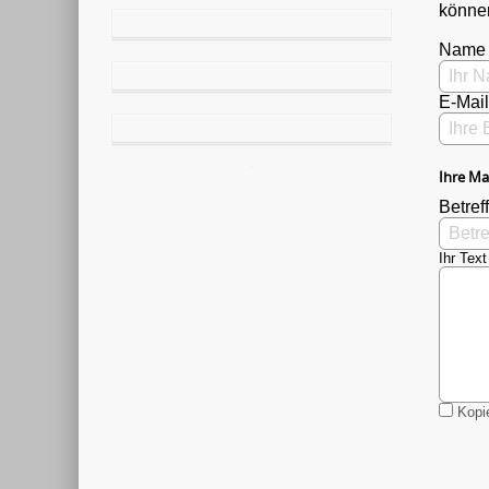
können
Name
E-Mai
Ihre Ma
Betreff
Ihr Text
Kopie