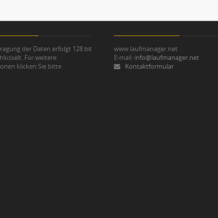
ragung der Daten erfolgt 128 bit
www.laufmanager.net
hlüsselt. Für weitere
E-mail:
info@laufmanager.net
onen klicken Sie bitte
Kontaktformular