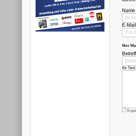
Name
E-Mai
Ihre Ma
Betreff
Ihr Text
Kopie