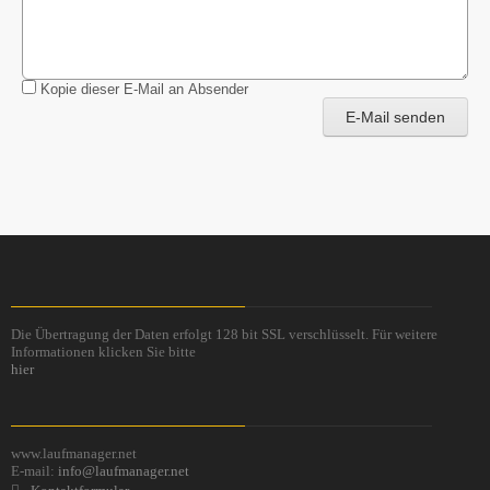
Kopie dieser E-Mail an Absender
E-Mail senden
Die Übertragung der Daten erfolgt 128 bit SSL verschlüsselt. Für weitere
Informationen klicken Sie bitte
hier
www.laufmanager.net
E-mail:
info@laufmanager.net