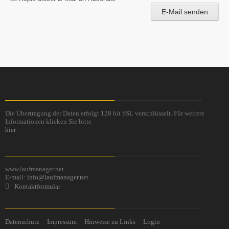
E-Mail senden
Die Übertragung der Daten erfolgt 128 bit SSL verschlüsselt. Für weitere
Informationen klicken Sie bitte
hier
www.laufmanager.net
E-mail:
info@laufmanager.net
Kontaktformular
Datenschutz
Impressum
Hinweise zu Links
Login