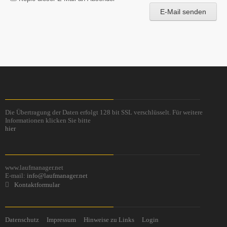
E-Mail senden
Die Übertragung der Daten erfolgt 128 bit SSL verschlüsselt. Für weitere
Informationen klicken Sie bitte
hier
www.laufmanager.net
E-mail:
info@laufmanager.net
Kontaktformular
Datenschutz
Impressum
Hinweise zu Links
Login