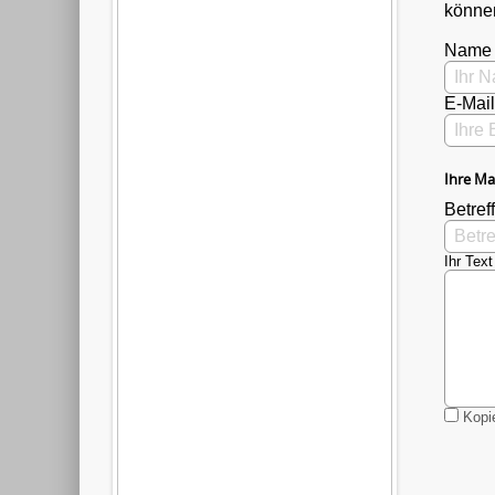
können
Name
E-Mai
Ihre Ma
Betreff
Ihr Text
Kopie