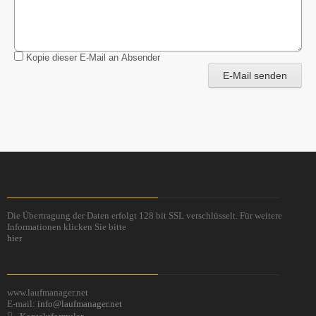
Kopie dieser E-Mail an Absender
E-Mail senden
Die Übertragung der Daten erfolgt 128 bit SSL verschlüsselt. Für weitere
Informationen klicken Sie bitte
hier
www.laufmanager.net
E-mail:
info@laufmanager.net