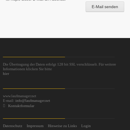
E-Mail senden
Die Übertragung der Daten erfolgt 128 bit SSL verschlüsselt. Für weitere
Informationen klicken Sie bitte
hier
www.laufmanager.net
E-mail:
info@laufmanager.net
Kontaktformular
Datenschutz
Impressum
Hinweise zu Links
Login