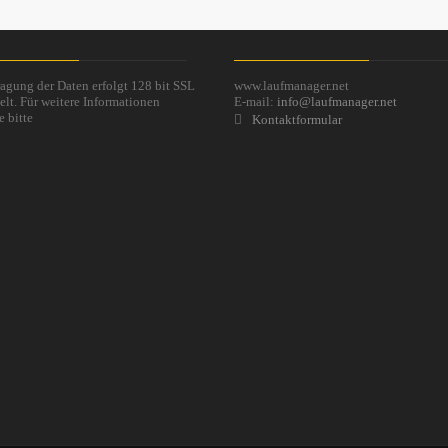
agung der Daten erfolgt 128 bit SSL
www.laufmanager.net
elt. Für weitere Informationen
E-mail:
info@laufmanager.net
e bitte
Kontaktformular