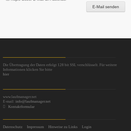
E-Mail senden
Die Übertragung der Daten erfolgt 128 bit SSL verschlüsselt. Für weitere
Informationen klicken Sie bitte
hier
www.laufmanager.net
E-mail:
info@laufmanager.net
Kontaktformular
Datenschutz
Impressum
Hinweise zu Links
Login