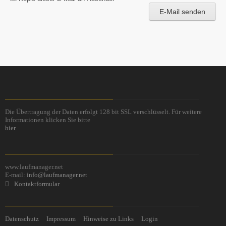
E-Mail senden
Die Übertragung der Daten erfolgt 128 bit SSL verschlüsselt. Für weitere
Informationen klicken Sie bitte
hier
www.laufmanager.net
E-mail:
info@laufmanager.net
Kontaktformular
Datenschutz
Impressum
Hinweise zu Links
Login