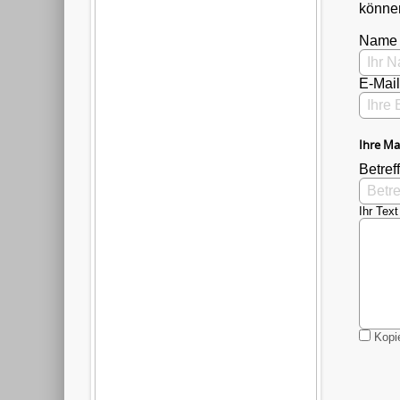
können
Name
E-Mai
Ihre Ma
Betreff
Ihr Text
Kopie