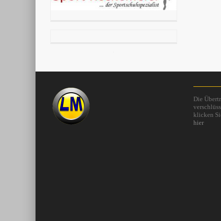
Die Übertr
verschlüss
klicken Si
hier