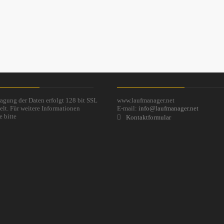
agung der Daten erfolgt 128 bit SSL
www.laufmanager.net
elt. Für weitere Informationen
E-mail:
info@laufmanager.net
e bitte
Kontaktformular