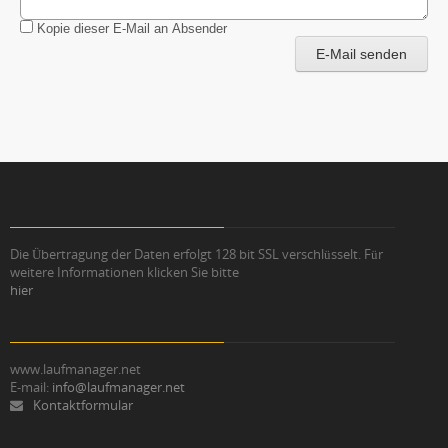
Kopie dieser E-Mail an Absender
E-Mail senden
Die Übertragung der Daten erfolgt 128 bit SSL verschlüsselt. Für
weitere Informationen klicken Sie bitte
hier
www.laufmanager.net
E-mail:
info@laufmanager.net
Kontaktformular