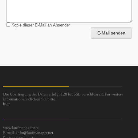
Kopie dieser E-Mail an Absender
E-Mail senden
Die Übertragung der Daten erfolgt 128 bit SSL verschlüsselt. Für weitere
Informationen klicken Sie bitte
hier
www.laufmanager.net
E-mail:
info@laufmanager.net