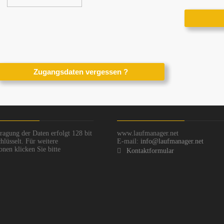
ragung der Daten erfolgt 128 bit
www.laufmanager.net
hlüsselt. Für weitere
E-mail:
info@laufmanager.net
onen klicken Sie bitte
Kontaktformular