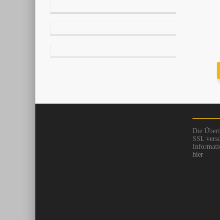
Die Übert
SSL versc
Informati
hier