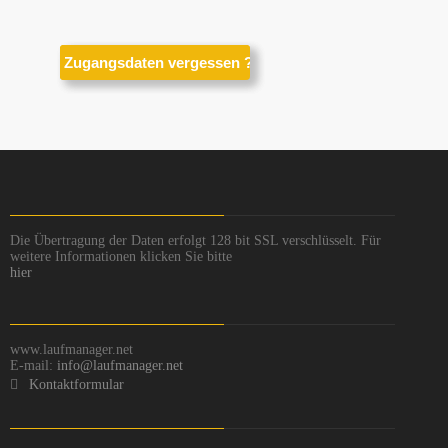
Die Übertragung der Daten erfolgt 128 bit SSL verschlüsselt. Für
weitere Informationen klicken Sie bitte
hier
www.laufmanager.net
E-mail:
info@laufmanager.net
Kontaktformular