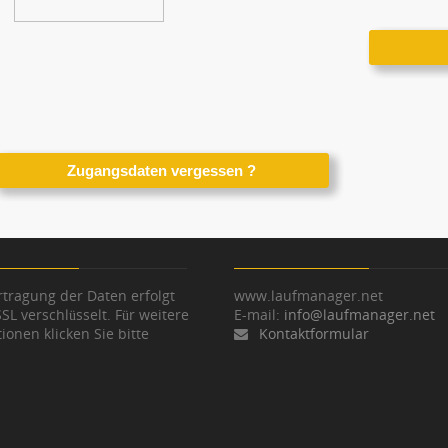
tragung der Daten erfolgt
www.laufmanager.net
SSL verschlüsselt. Für weitere
E-mail:
info@laufmanager.net
ionen klicken Sie bitte
Kontaktformular