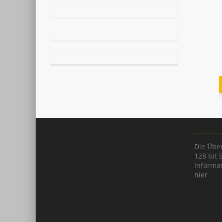
Die Über
128 bit 
Informat
hier