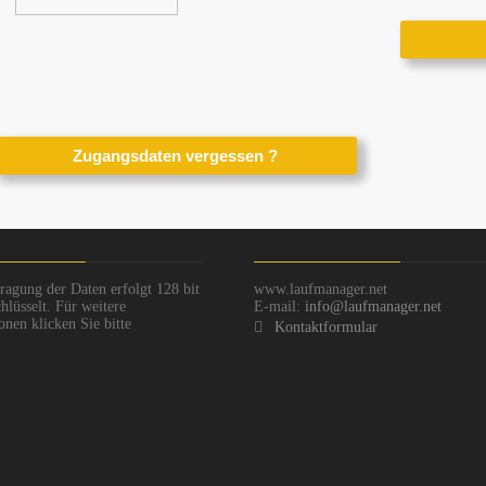
ragung der Daten erfolgt 128 bit
www.laufmanager.net
hlüsselt. Für weitere
E-mail:
info@laufmanager.net
onen klicken Sie bitte
Kontaktformular