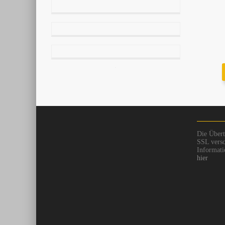
Die Übert
SSL versc
Informati
hier