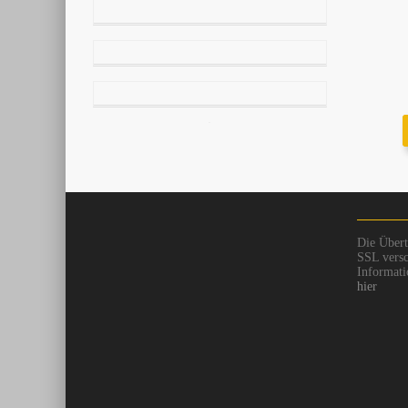
Die Übert
SSL versc
Informati
hier