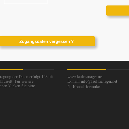
ragung der Daten erfolgt 128 bit
www.laufmanager.net
hlüsselt. Für weitere
E-mail:
info@laufmanager.net
onen klicken Sie bitte
Kontaktformular