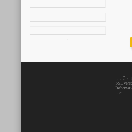
Die Übert
SSL versc
Informati
hier