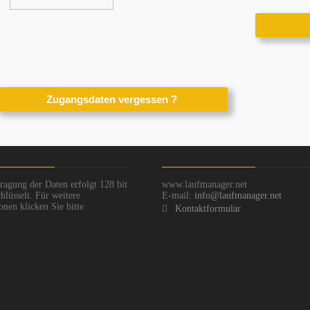
ragung der Daten erfolgt 128 bit
www.laufmanager.net
hlüsselt. Für weitere
E-mail:
info@laufmanager.net
onen klicken Sie bitte
Kontaktformular