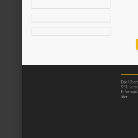
Die Übert
SSL versc
Informati
hier