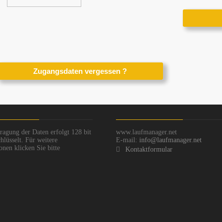
ragung der Daten erfolgt 128 bit
www.laufmanager.net
hlüsselt. Für weitere
E-mail:
info@laufmanager.net
onen klicken Sie bitte
Kontaktformular