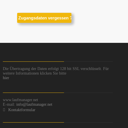
Die Übertragung der Daten erfolgt 128 bit SSL verschlüsselt. Für
weitere Informationen klicken Sie bitte
hier
www.laufmanager.net
E-mail:
info@laufmanager.net
Kontaktformular