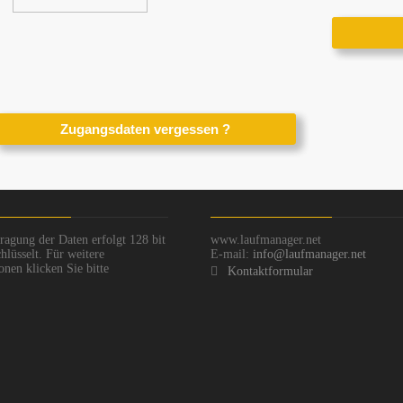
ragung der Daten erfolgt 128 bit
www.laufmanager.net
hlüsselt. Für weitere
E-mail:
info@laufmanager.net
onen klicken Sie bitte
Kontaktformular