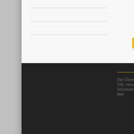
Die Übert
SSL versc
Informati
hier