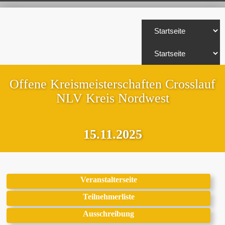
Offene Kreismeisterschaften Crosslauf
NLV Kreis Nordwest
15.11.2025
Veranstalterseite
Teilnehmerliste
Ausschreibung