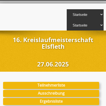
16. Kreislaufmeisterschaft
Elsfleth
27.06.2025
Teilnehmerliste
Ausschreibung
Ergebnisliste