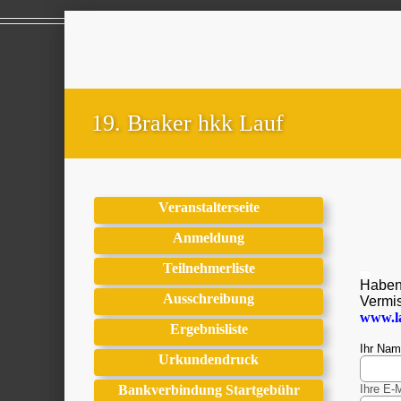
19. Braker hkk Lauf
Veranstalterseite
Anmeldung
Teilnehmerliste
Haben 
Ausschreibung
Vermis
www.l
Ergebnisliste
Ihr Na
Urkundendruck
Bankverbindung Startgebühr
Ihre E-