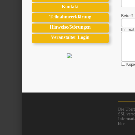
Kontakt
Betreff
Teilnahmeerklärung
Hinweise/Störungen
Ihr Text
Veranstalter-Login
Kopie
Die Übert
SSL versc
Informati
hier