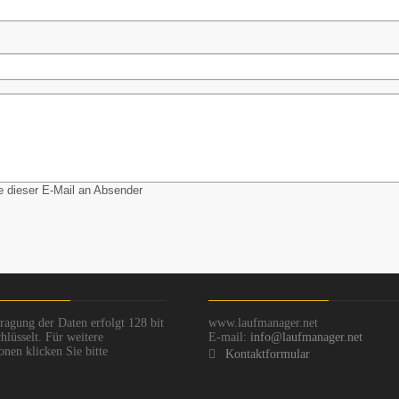
 dieser E-Mail an Absender
ragung der Daten erfolgt 128 bit
www.laufmanager.net
hlüsselt. Für weitere
E-mail:
info@laufmanager.net
onen klicken Sie bitte
Kontaktformular