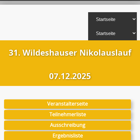
31. Wildeshauser Nikolauslauf
07.12.2025
Veranstalterseite
Teilnehmerliste
Ausschreibung
Ergebnisliste