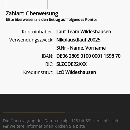
Zahlart: Überweisung
Bitte überweisen Sie den Betrag auf folgendes Konto:
Kontoinhaber:
Lauf-Team Wildeshausen
Verwendungszweck:
Nikolausdlauf 20025
StNr - Name, Vorname
IBAN:
DE06 2805 0100 0001 1598 70
BIC:
SLZODE22XXX
Kreditinstitut:
LzO Wildeshausen
Die Übertragung der Daten erfolgt 128 bit SSL verschlüsselt.
Für weitere Informationen klicken Sie bitte