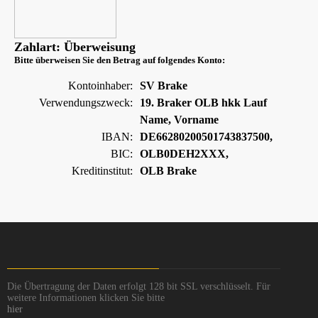
Zahlart: Überweisung
Bitte überweisen Sie den Betrag auf folgendes Konto:
Kontoinhaber:
SV Brake
Verwendungszweck:
19. Braker OLB hkk Lauf
Name, Vorname
IBAN:
DE66280200501743837500,
BIC:
OLB0DEH2XXX,
Kreditinstitut:
OLB Brake
Die Übertragung der Daten erfolgt 128 bit SSL verschlüsselt. Für
weitere Informationen klicken Sie bitte
hier