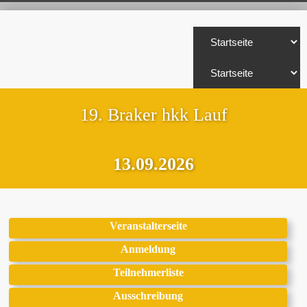
19. Braker hkk Lauf
13.09.2026
Veranstalterseite
Anmeldung
Teilnehmerliste
Ausschreibung