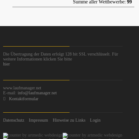
Summe aller Wettbewerbe:
99
Die Übertragung der Daten erfolgt 128 bit SSL verschlüsselt. Für
weitere Informationen klicken Sie bitte
hier
www.laufmanager.net
E-mail:
info@laufmanager.net
Kontaktformular
Datenschutz
Impressum
Hinweise zu Links
Login