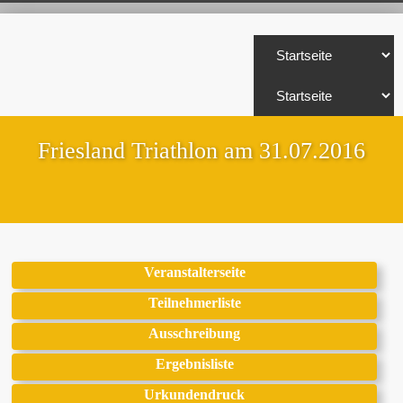
Friesland Triathlon am 31.07.2016
Veranstalterseite
Teilnehmerliste
Ausschreibung
Ergebnisliste
Urkundendruck