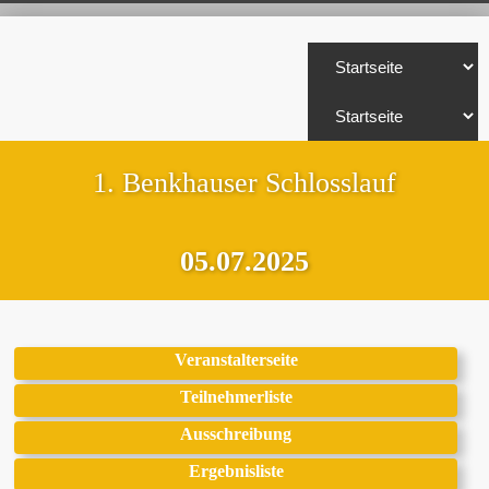
1. Benkhauser Schlosslauf
05.07.2025
Veranstalterseite
Teilnehmerliste
Ausschreibung
Ergebnisliste