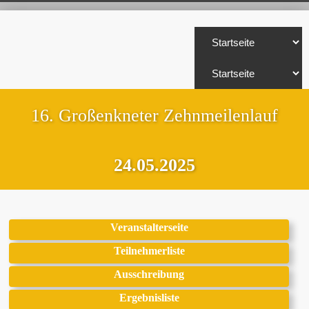
16. Großenkneter Zehnmeilenlauf
24.05.2025
Veranstalterseite
Teilnehmerliste
Ausschreibung
Ergebnisliste