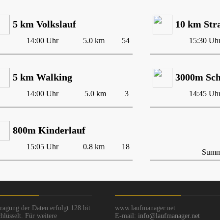
5 km Volkslauf
10 km Str
14:00 Uhr
5.0 km
54
15:30 Uh
5 km Walking
3000m Sch
14:00 Uhr
5.0 km
3
14:45 Uh
800m Kinderlauf
15:05 Uhr
0.8 km
18
Summe
ragung der Daten erfolgt 128 bit
www.laufmanager.net
hlüsselt. Für weitere
E-mail:
info@laufmanager.net