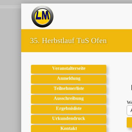
35. Herbstlauf TuS Ofen
Veranstalterseite
Anmeldung
Teilnehmerliste
Ausschreibung
We
Ergebnisliste
Urkundendruck
Kontakt