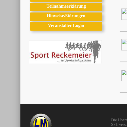
Teilnahmeerklärung
Hinweise/Störungen
Veranstalter-Login
Die Übert
SSL versc