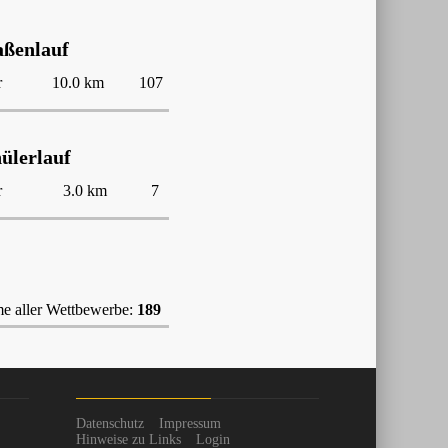
aßenlauf
r
10.0 km
107
ülerlauf
r
3.0 km
7
 aller Wettbewerbe:
189
Datenschutz
Impressum
Hinweise zu Links
Login