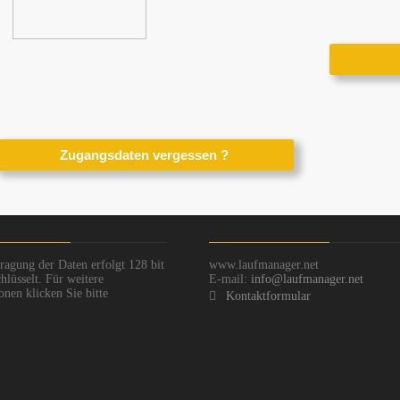
ragung der Daten erfolgt 128 bit
www.laufmanager.net
hlüsselt. Für weitere
E-mail:
info@laufmanager.net
onen klicken Sie bitte
Kontaktformular