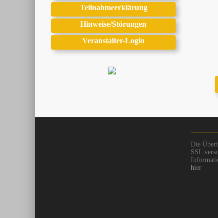
Teilnahmeerklärung
Hinweise/Störungen
Veranstalter-Login
Die Übert
SSL versc
Informati
hier