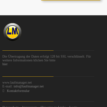
Die Übertragung der Daten erfolgt 128 bit SSL verschlüsselt. Für
weitere Informationen klicken Sie bitte
hier
www.laufmanager.net
E-mail:
info@laufmanager.net
Kontaktformular