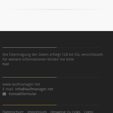
Die Übertragung der Daten erfolgt 128 bit SSL verschlüsselt.
Für weitere Informationen klicken Sie bitte
hier
www.laufmanager.net
E-mail:
info@laufmanager.net
Kontaktformular
Datenschutz
Impressum
Hinweise zu Links
Login