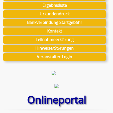
Ergebnisliste
Urkundendruck
Bankverbindung Startgebühr
Kontakt
Teilnahmeerklärung
Hinweise/Störungen
Veranstalter-Login
Onlineportal