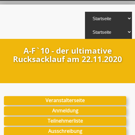
A-F`10 - der ultimative
Rucksacklauf am 22.11.2020
Veranstalterseite
Anmeldung
Teilnehmerliste
Ausschreibung