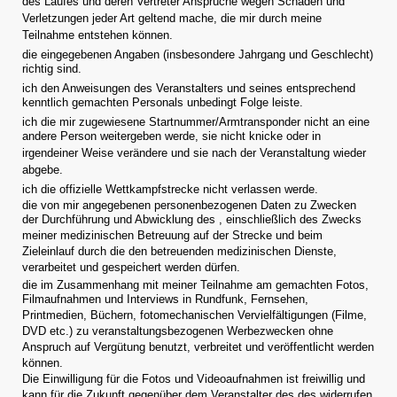
des Laufes und deren Vertreter Ansprüche wegen Schäden und
Verletzungen jeder Art geltend mache, die mir durch meine
Teilnahme entstehen können.
die eingegebenen Angaben (insbesondere Jahrgang und Geschlecht)
richtig sind.
ich den Anweisungen des Veranstalters und seines entsprechend
kenntlich gemachten Personals unbedingt Folge leiste.
ich die mir zugewiesene Startnummer/Armtransponder nicht an eine
andere Person weitergeben werde, sie nicht knicke oder in
irgendeiner Weise verändere und sie nach der Veranstaltung wieder
abgebe.
ich die offizielle Wettkampfstrecke nicht verlassen werde.
die von mir angegebenen personenbezogenen Daten zu Zwecken
der Durchführung und Abwicklung des , einschließlich des Zwecks
meiner medizinischen Betreuung auf der Strecke und beim
Zieleinlauf durch die den betreuenden medizinischen Dienste,
verarbeitet und gespeichert werden dürfen.
die im Zusammenhang mit meiner Teilnahme am gemachten Fotos,
Filmaufnahmen und Interviews in Rundfunk, Fernsehen,
Printmedien, Büchern, fotomechanischen Vervielfältigungen (Filme,
DVD etc.) zu veranstaltungsbezogenen Werbezwecken ohne
Anspruch auf Vergütung benutzt, verbreitet und veröffentlicht werden
können.
Die Einwilligung für die Fotos und Videoaufnahmen ist freiwillig und
kann für die Zukunft gegenüber dem Veranstalter des des widerrufen