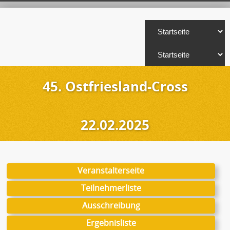
45. Ostfriesland-Cross
22.02.2025
Veranstalterseite
Teilnehmerliste
Ausschreibung
Ergebnisliste