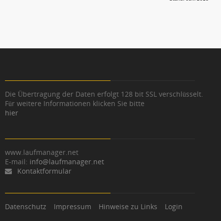
Die Übertragung der Daten erfolgt 128 bit SSL verschlüsselt.
Für weitere Informationen klicken Sie bitte
hier
www.laufmanager.net
E-mail:
info@laufmanager.net
Kontaktformular
Datenschutz
Impressum
Hinweise zu Links
Login