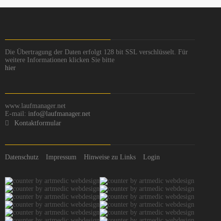
Die Übertragung der Daten erfolgt 128 bit SSL verschlüsselt. Für
weitere Informationen klicken Sie bitte
hier
www.laufmanager.net
E-mail:
info@laufmanager.net
Kontaktformular
Datenschutz
Impressum
Hinweise zu Links
Login